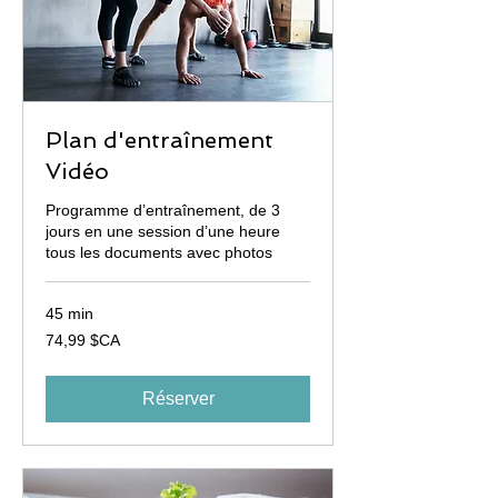
Plan d'entraînement
Vidéo
Programme d’entraînement, de 3
jours en une session d’une heure
tous les documents avec photos
45 min
74,99
74,99 $CA
dollars
canadiens
Réserver