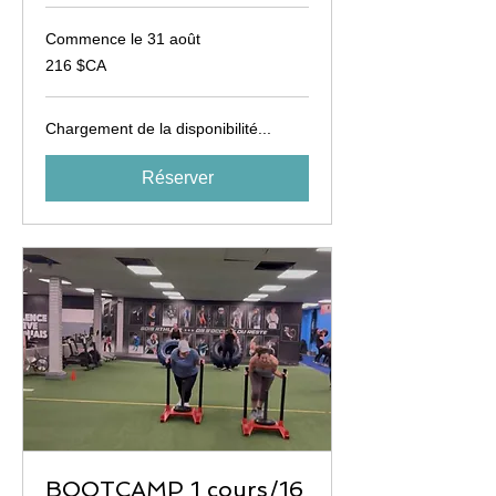
Commence le 31 août
216
216 $CA
dollars
canadiens
Chargement de la disponibilité...
Réserver
BOOTCAMP 1 cours/16