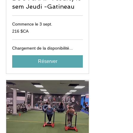
sem Jeudi -Gatineau
Commence le 3 sept.
216
216 $CA
dollars
canadiens
Chargement de la disponibilité...
Réserver