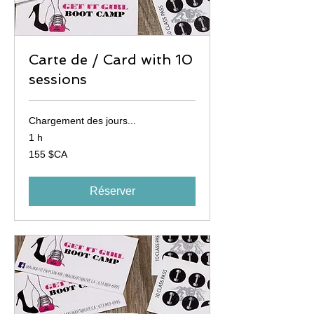
Carte de / Card with 10
sessions
Chargement des jours...
1 h
155
155 $CA
dollars
canadiens
Réserver