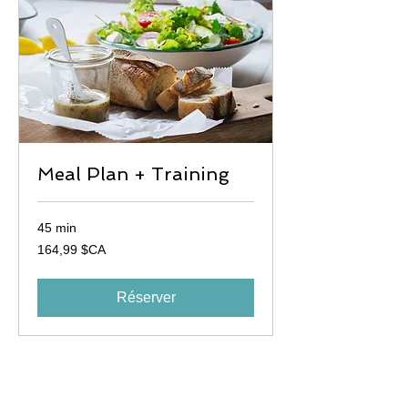
Meal Plan + Training
45 min
164,99
164,99 $CA
dollars
canadiens
Réserver