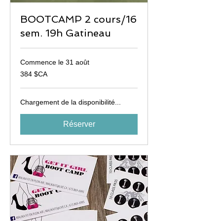
BOOTCAMP 2 cours/16
sem. 19h Gatineau
Commence le 31 août
384
384 $CA
dollars
canadiens
Chargement de la disponibilité...
Réserver