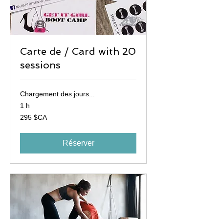
Carte de / Card with 20
sessions
Chargement des jours...
1 h
295
295 $CA
dollars
canadiens
Réserver